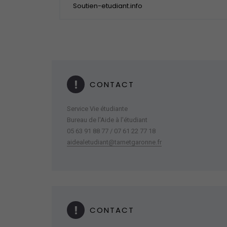
Soutien-etudiant.info
CONTACT
Service Vie étudiante
Bureau de l'Aide à l'étudiant
05 63 91 88 77 / 07 61 22 77 18
aidealetudiant@tarnetgaronne.fr
CONTACT