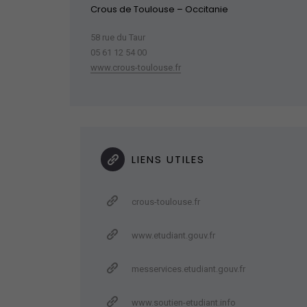
Crous de Toulouse – Occitanie
58 rue du Taur
05 61 12 54 00
www.crous-toulouse.fr
LIENS UTILES
crous-toulouse.fr
www.etudiant.gouv.fr
messervices.etudiant.gouv.fr
www.soutien-etudiant.info