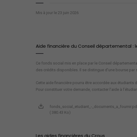
Mis à jour le 23 juin 2026
Aide financière du Conseil départemental : l
Ce fonds social mis en place par le Conseil départemental
des crédits disponibles. Il se distingue d’une bourse par
Cette aide financière pourra être accordée aux étudiants du
Pour constituer votre demande, contacter l’aide à l’étudi
fonds_social_etudiant_-_documents_a_fournir.pd
( 380.43 Ko)
Les aides financières du Crous