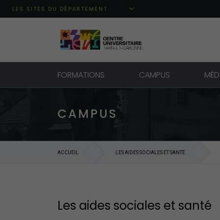
Aller au menu principal
Aller au contenu
Aller à la recherche
LES SITES DU DÉPARTEMENT
FORMATIONS
CAMPUS
MÉD
CAMPUS
ACCUEIL
LES AIDES SOCIALES ET SANTÉ
Les aides sociales et santé