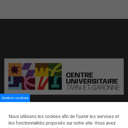
Gestion cookies
Centre universitaire de Tarn-et-Garonne
Nous utilisons les cookies afin de fournir les services et
116 boulevard Montauriol BP 794
les fonctionnalités proposés sur notre site. Vous avez