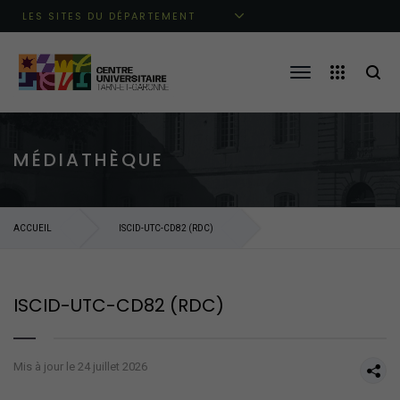
Aller au menu principal
Aller au contenu
Aller à la recherche
LES SITES DU DÉPARTEMENT
MÉDIATHÈQUE
ACCUEIL
ISCID-UTC-CD82 (RDC)
ISCID-UTC-CD82 (RDC)
Mis à jour le 24 juillet 2026