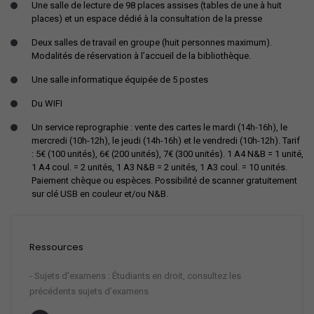
Une salle de lecture de 98 places assises (tables de une à huit
places) et un espace dédié à la consultation de la presse
Deux salles de travail en groupe (huit personnes maximum).
Modalités de réservation à l’accueil de la bibliothèque.
Une salle informatique équipée de 5 postes
Du WIFI
Un service reprographie : vente des cartes le mardi (14h-16h), le
mercredi (10h-12h), le jeudi (14h-16h) et le vendredi (10h-12h). Tarif
: 5€ (100 unités), 6€ (200 unités), 7€ (300 unités). 1 A4 N&B = 1 unité,
1 A4 coul. = 2 unités, 1 A3 N&B = 2 unités, 1 A3 coul. = 10 unités.
Paiement chèque ou espèces. Possibilité de scanner gratuitement
sur clé USB en couleur et/ou N&B.
Ressources
- Sujets d'examens : Étudiants en droit, consultez les
précédents sujets d’examens