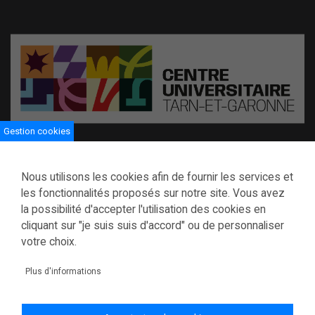
Gestion cookies
Centre universitaire de Tarn-et-Garonne
Nous utilisons les cookies afin de fournir les services et
116 boulevard Montauriol BP 794
les fonctionnalités proposés sur notre site. Vous avez
82013 Montauban cedex
la possibilité d'accepter l'utilisation des cookies en
Tél : 05 63 91 88 50
cliquant sur "je suis suis d'accord" ou de personnaliser
servicevieetudiante@tarnetgaronne.fr
votre choix.
Plus d'informations
Mentions légales
Politique de confidentialité
Gestion des cookies