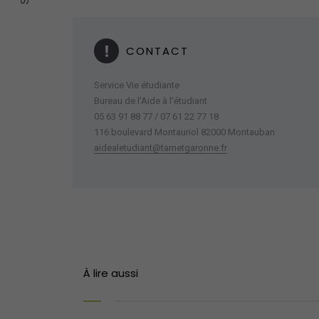
CONTACT
Service Vie étudiante
Bureau de l'Aide à l'étudiant
05 63 91 88 77 / 07 61 22 77 18
116 boulevard Montauriol 82000 Montauban
aidealetudiant@tarnetgaronne.fr
À lire aussi