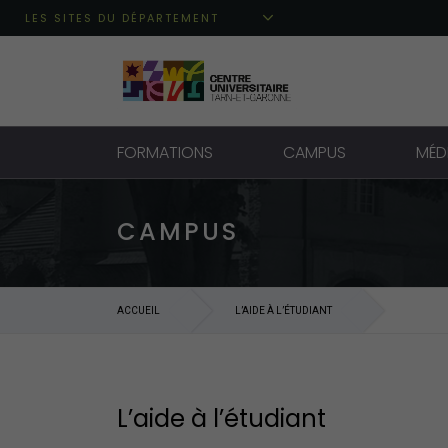
Aller au menu principal
Aller au contenu
Aller à la recherche
LES SITES DU DÉPARTEMENT
FORMATIONS
CAMPUS
MÉD
CAMPUS
ACCUEIL
L’AIDE À L’ÉTUDIANT
L’aide à l’étudiant