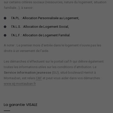
sur certains critères sociaux (ressources, nature du logement, situation
familiale…), à savoir :
l’A.P.L. : Allocation Personnalisée au Logement,
l’A.L.S. : Allocation de Logement Social,
l’A.L.F. : Allocation de Logement Familial.
A noter : Le premier mois d'entrée dans le logement n'ouvre pas les
droits à un versement de l'aide.
Les démarches s’effectuent sur le portail caf.fr qui délivre également
toutes les informations utiles sur les conditions d’attribution. Le
Service information jeunesse
(SIJ), situé boulevard Herriot à
Montauban, est relais
CAF
et peut vous aider dans vos démarches :
www.sij-montauban.fr
La garantie VISALE