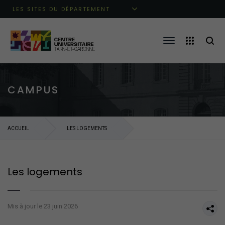
Aller au menu principal
Aller au contenu
Aller à la recherche
LES SITES DU DÉPARTEMENT
CAMPUS
ACCUEIL
LES LOGEMENTS
Les logements
Mis à jour le 23 juin 2026