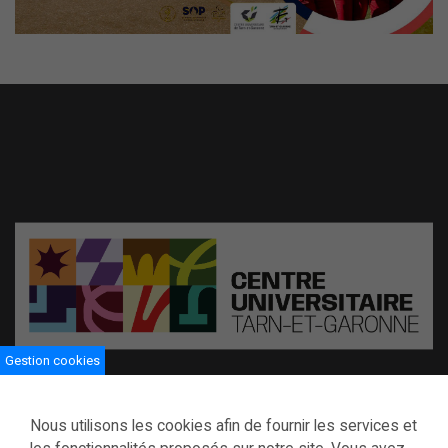
Mute
Settings
Gestion cookies
Centre universitaire de Tarn-et-Garonne
Nous utilisons les cookies afin de fournir les services et
116 boulevard Montauriol BP 794