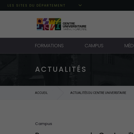
Aller au menu principal
Aller au contenu
Aller à la recherche
LES SITES DU DÉPARTEMENT
FORMATIONS
CAMPUS
MÉD
ACTUALITÉS
ACCUEIL
ACTUALITÉS DU CENTRE UNIVERSITAIRE
Campus