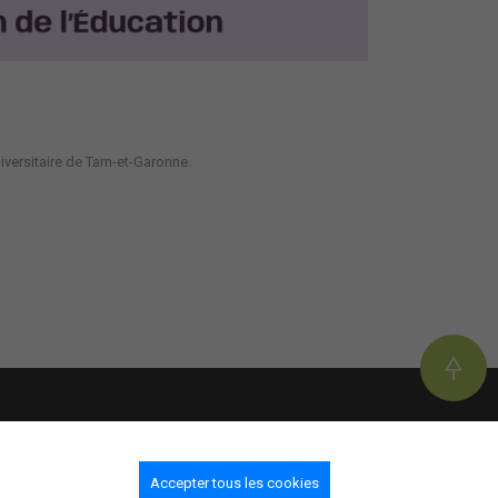
iversitaire de Tarn-et-Garonne.
Centre universitaire de Tarn-et-Garonne
116 boulevard Montauriol BP 794
Accepter tous les cookies
82013 Montauban cedex