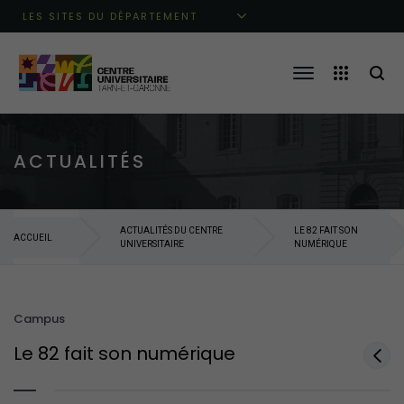
Aller au menu principal
Aller au contenu
Aller à la recherche
LES SITES DU DÉPARTEMENT
ACTUALITÉS
ACTUALITÉS DU CENTRE
LE 82 FAIT SON
ACCUEIL
UNIVERSITAIRE
NUMÉRIQUE
Campus
Le 82 fait son numérique