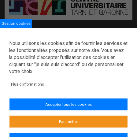
Gestion cookies
Centre universitaire de Tarn-et-Garonne
Nous utilisons les cookies afin de fournir les services et
116 boulevard Montauriol BP 794
les fonctionnalités proposés sur notre site. Vous avez
82013 Montauban cedex
la possibilité d'accepter l'utilisation des cookies en
Tél : 05 63 91 88 50
cliquant sur "je suis suis d'accord" ou de personnaliser
servicevieetudiante@tarnetgaronne.fr
votre choix.
Plus d'informations
Mentions légales
Politique de confidentialité
Gestion des cookies
Accepter tous les cookies
© 2023 Conseil départemental de Tarn-et-Garonne
Accessibilité (non conforme)
Paramétrer