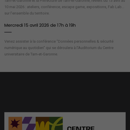
Tarn-et-Garonne et la Préfecture de Tarn-et-Garonne, revient du 13 avril au
10 mai 2026 : ateliers, conférence, escape game, expositions, Fab Lab...
sur l'ensemble du territoire.
Mercredi 15 avril 2026 de 17h à 19h
Venez assister à la conférence "Données personnelles & sécurité
numérique au quotidien" qui se déroulera à l'Auditorium du Centre
universitaire de Tarn-et-Garonne.