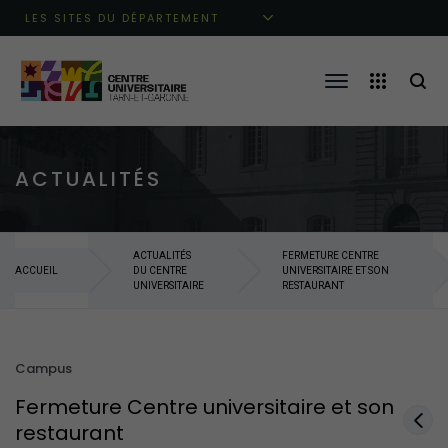
Aller au menu principal
Aller au contenu
Aller à la recherche
LES SITES DU DÉPARTEMENT
ACTUALITÉS
ACTUALITÉS
FERMETURE CENTRE
ACCUEIL
DU CENTRE
UNIVERSITAIRE ET SON
UNIVERSITAIRE
RESTAURANT
Campus
Fermeture Centre universitaire et son
restaurant