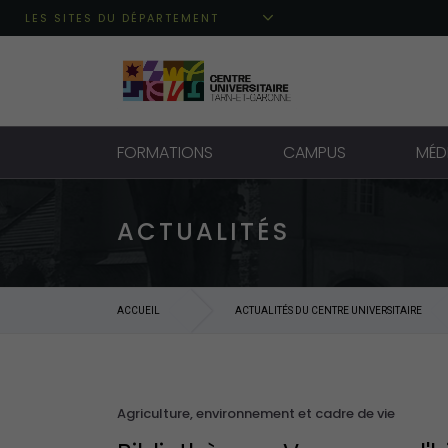
Aller au menu principal
Aller au contenu
Aller à la recherche
LES SITES DU DÉPARTEMENT
FORMATIONS
CAMPUS
MÉD
ACTUALITÉS
ACCUEIL
ACTUALITÉS DU CENTRE UNIVERSITAIRE
Agriculture, environnement et cadre de vie