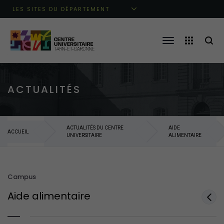
Aller au menu principal
Aller au contenu
Aller à la recherche
LES SITES DU DÉPARTEMENT
ACTUALITÉS
ACTUALITÉS DU CENTRE
AIDE
ACCUEIL
UNIVERSITAIRE
ALIMENTAIRE
Campus
Aide alimentaire